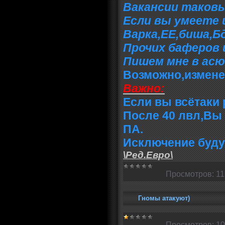
Вакансии таков
Если вы умеете 
Варка,ЕЕ,биша,Б
Прочих баферов 
Пишем мне в асю 4
Возможно,изменен
Важно:
Если вы всётаки 
После 40 лвл,Вы
ПА.
Исключение будут
\Ред.Евро\
Просмотров:
11
Гномы атакуют)
Просмотров:
10