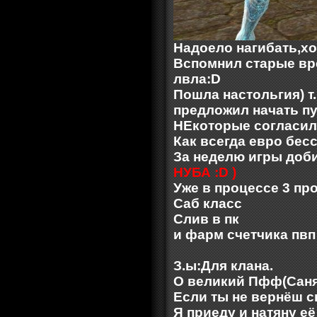
Надоело нагибать,хо
Вспомнил старые врем
лвла:D
Пошла настольгия) т
предложил начать пу
НЕкоторые согласил
Как всегда евро бес
За неделю игры доб
НУБА :D )
Уже в процессе 3 пр
Саб класс
Слив в пк
и фарм счетчика пвп
З.ы:Для клана.
О великий Пфф(Саня
Если ты не вернёш с
Я приеду и натяну её