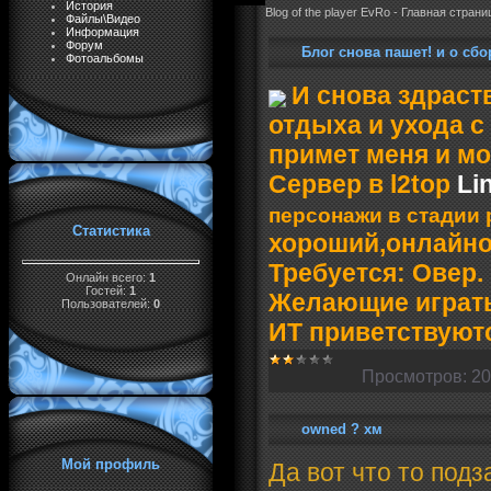
История
Blog of the player EvRo - Главная страни
Файлы\Видео
Информация
Форум
Блог снова пашет! и о сбо
Фотоальбомы
И снова здраст
отдыха и ухода с
примет меня и мо
Сервер в l2top
Li
персонажи в стадии 
Статистика
хороший,онлайном
Требуется: Овер.
Онлайн всего:
1
Гостей:
1
Желающие играть 
Пользователей:
0
ИТ приветствуют
Просмотров:
20
owned ? хм
Мой профиль
Да вот что то под