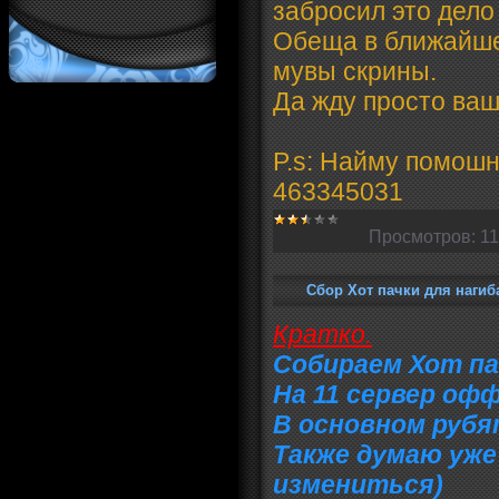
забросил это дело
Обеща в ближайше
мувы скрины.
Да жду просто ва
P.s: Найму помошн
463345031
Просмотров:
11
Сбор Хот пачки для нагиб
Кратко.
Собираем Хот па
На 11 сервер офф
В основном рубя
Также думаю уже
измениться)